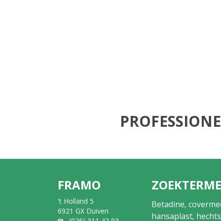
PROFESSIONE
FRAMO
ZOEKTERM
't Holland 5
Betadine
coverme
,
6921 GX Duiven
hansaplast
hechts
,
(026) 311 42 93