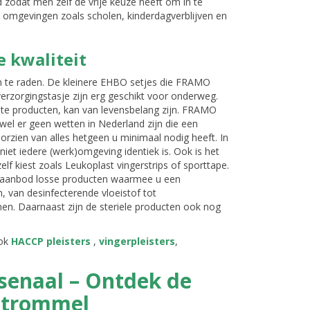
 zodat men zelf de vrije keuze heeft om in te
ke omgevingen zoals scholen, kinderdagverblijven en
 kwaliteit
n te raden. De kleinere EHBO setjes die FRAMO
 verzorgingstasje zijn erg geschikt voor onderweg.
te producten, kan van levensbelang zijn. FRAMO
el er geen wetten in Nederland zijn die een
oorzien van alles hetgeen u minimaal nodig heeft. In
niet iedere (werk)omgeving identiek is. Ook is het
lf kiest zoals Leukoplast vingerstrips of sporttape.
m aanbod losse producten waarmee u een
, van desinfecterende vloeistof tot
jnen. Daarnaast zijn de steriele producten ook nog
ook
HACCP pleisters
,
vingerpleisters
,
rsenaal – Ontdek de
dtrommel