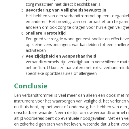
zorg misschien niet direct beschikbaar is.
Bevordering van Veiligheidsbewustzijn
Het hebben van een verbandtrommel op een toegankelijke
en anderen. Het moedigt aan om proactief om te gaan 
anderen om ook zorg te dragen voor hun eigen veilighe
Snellere Hersteltijd
Een goed verzorgde wond geneest sneller en effectiev
op kleine verwondingen, wat kan leiden tot een snellere
activiteiten.
Veelzijdigheid en Aanpasbaarheid
Verbandtrommels zijn verkrijgbaar in verschillende m
behoeften. U kunt ze aanvullen met extra verbandmiddele
specifieke sportblessures of allergieën.
Conclusie
Een verbandtrommel is veel meer dan alleen een doos met me
instrument voor het waarborgen van veiligheid, het verlenen v
nu thuis bent, op het werk of onderweg, het hebben van een
onschatbare waarde. Neem de tijd om uw verbandtrommel rege
altijd voorbereid bent op eventuele noodgevallen. Met een 
en zekerheid genieten van het leven, wetende dat u bent voo