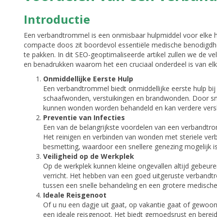
Introductie
Een verbandtrommel is een onmisbaar hulpmiddel voor elke hui
compacte doos zit boordevol essentiële medische benodigdh
te pakken. In dit SEO-geoptimaliseerde artikel zullen we de
en benadrukken waarom het een cruciaal onderdeel is van elk 
Onmiddellijke Eerste Hulp
Een verbandtrommel biedt onmiddellijke eerste hulp bij
schaafwonden, verstuikingen en brandwonden. Door sn
kunnen wonden worden behandeld en kan verdere vers
Preventie van Infecties
Een van de belangrijkste voordelen van een verbandtr
Het reinigen en verbinden van wonden met steriele verb
besmetting, waardoor een snellere genezing mogelijk is
Veiligheid op de Werkplek
Op de werkplek kunnen kleine ongevallen altijd gebeure
verricht. Het hebben van een goed uitgeruste verbandtr
tussen een snelle behandeling en een grotere medische
Ideale Reisgenoot
Of u nu een dagje uit gaat, op vakantie gaat of gewo
een ideale reisgenoot. Het biedt gemoedsrust en berei