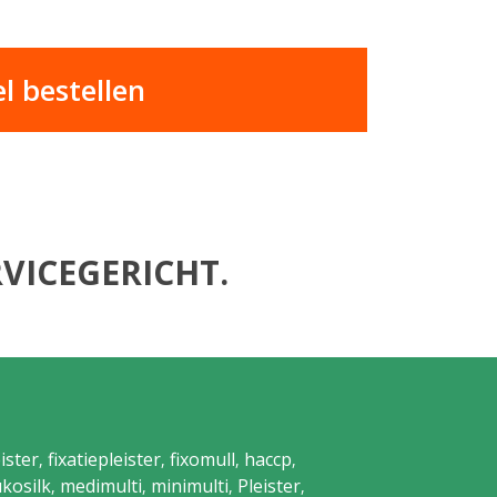
 bestellen
VICEGERICHT.
ister
fixatiepleister
fixomull
haccp
,
,
,
,
ukosilk
medimulti
minimulti
Pleister
,
,
,
,