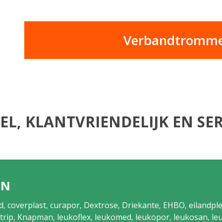
Verbandtrommel
EL, KLANTVRIENDELIJK EN SER
EN
d
coverplast
curapor
Dextrose
Driekante
EHBO
eilandple
,
,
,
,
,
,
trip
Knapman
leukoflex
leukomed
leukopor
leukosan
le
,
,
,
,
,
,