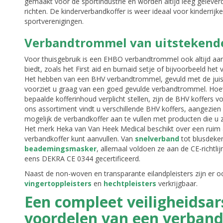
gemaakt voor de sportindustrie en worden altijd leeg geleverd
richten. De kinderverbandkoffer is weer ideaal voor kinderrij
sportverenigingen.
Verbandtrommel van uitstekende
Voor thuisgebruik is een EHBO verbandtrommel ook altijd aa
biedt, zoals het First aid en burnaid setje of bijvoorbeeld het
Het hebben van een BHV verbandtrommel, gevuld met de juis
voorziet u graag van een goed gevulde verbandtrommel. Hoew
bepaalde kofferinhoud verplicht stellen, zijn de BHV koffers v
ons assortiment vindt u verschillende BHV koffers, aangezien 
mogelijk de verbandkoffer aan te vullen met producten die u ze
Het merk Heka van Van Heek Medical beschikt over een rui
verbandkoffer kunt aanvullen. Van
snelverband
tot blusdeken
beademingsmasker
, allemaal voldoen ze aan de CE-richtli
eens DEKRA CE 0344 gecertificeerd.
Naast de non-woven en transparante eilandpleisters zijn er 
vingertoppleisters
en
hechtpleisters
verkrijgbaar.
Een compleet veiligheidsa
voordelen van een verban