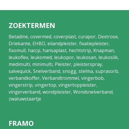
ZOEKTERMEN
Betadine
covermed
coverplast
curapor
Dextrose
,
,
,
,
,
Driekante
EHBO
eilandpleister
fixatiepleister
,
,
,
,
fixomull
haccp
hansaplast
hechtstrip
Knapman
,
,
,
,
,
leukoflex
leukomed
leukopor
leukosan
leukosilk
,
,
,
,
,
medimulti
minimulti
Pleister
pleisterspray
,
,
,
,
salvequick
Snelverband
snogg
stelma
suprasorb
,
,
,
,
,
verbandkoffer
Verbandtrommel
vingerbob
,
,
,
vingerstrip
vingertop
vingertoppleister
,
,
,
vingerverband
wondpleister
Wondsnelverband
,
,
,
zwaluwstaartje
FRAMO