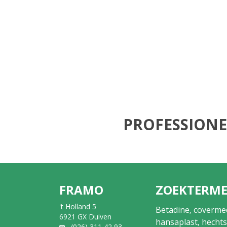
PROFESSIONE
FRAMO
ZOEKTERM
't Holland 5
Betadine
coverme
,
6921 GX Duiven
hansaplast
hechts
,
(026) 311 42 93