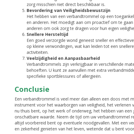
zorg misschien niet direct beschikbaar is.
Bevordering van Veiligheidsbewustzijn
Het hebben van een verbandtrommel op een toegankelijke
en anderen. Het moedigt aan om proactief om te gaan 
anderen om ook zorg te dragen voor hun eigen veilighe
Snellere Hersteltijd
Een goed verzorgde wond geneest sneller en effectiev
op kleine verwondingen, wat kan leiden tot een snellere
activiteiten.
Veelzijdigheid en Aanpasbaarheid
Verbandtrommels zijn verkrijgbaar in verschillende m
behoeften. U kunt ze aanvullen met extra verbandmiddele
specifieke sportblessures of allergieën.
Conclusie
Een verbandtrommel is veel meer dan alleen een doos met me
instrument voor het waarborgen van veiligheid, het verlenen v
nu thuis bent, op het werk of onderweg, het hebben van een
onschatbare waarde. Neem de tijd om uw verbandtrommel rege
altijd voorbereid bent op eventuele noodgevallen. Met een 
en zekerheid genieten van het leven, wetende dat u bent voo