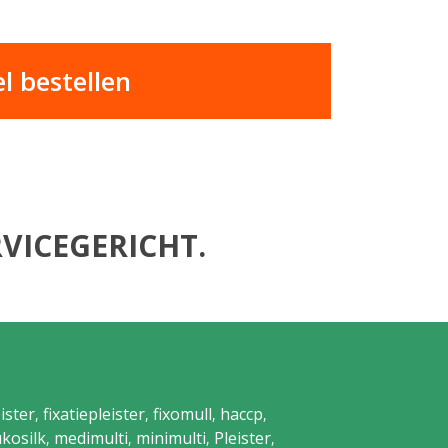
 bestellen
VICEGERICHT.
ister
fixatiepleister
fixomull
haccp
,
,
,
,
ukosilk
medimulti
minimulti
Pleister
,
,
,
,