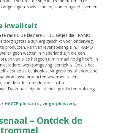
 zodat men zelf de vrije keuze heeft om in te
ke omgevingen zoals scholen, kinderdagverblijven en
 kwaliteit
n te raden. De kleinere EHBO setjes die FRAMO
 verzorgingstasje zijn erg geschikt voor onderweg.
te producten, kan van levensbelang zijn. FRAMO
el er geen wetten in Nederland zijn die een
oorzien van alles hetgeen u minimaal nodig heeft. In
niet iedere (werk)omgeving identiek is. Ook is het
lf kiest zoals Leukoplast vingerstrips of sporttape.
m aanbod losse producten waarmee u een
, van desinfecterende vloeistof tot
jnen. Daarnaast zijn de steriele producten ook nog
ook
HACCP pleisters
,
vingerpleisters
,
rsenaal – Ontdek de
dtrommel