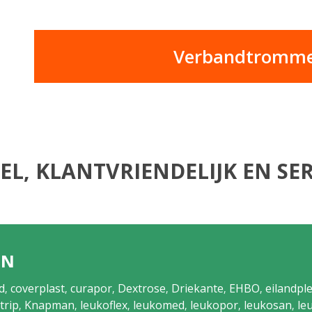
Verbandtrommel
EL, KLANTVRIENDELIJK EN SER
EN
d
coverplast
curapor
Dextrose
Driekante
EHBO
eilandple
,
,
,
,
,
,
trip
Knapman
leukoflex
leukomed
leukopor
leukosan
le
,
,
,
,
,
,