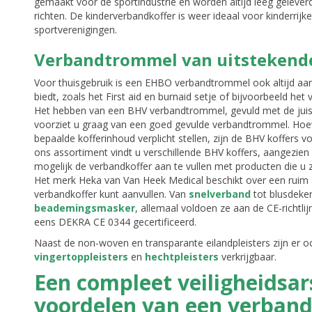
gemaakt voor de sportindustrie en worden altijd leeg geleverd
richten. De kinderverbandkoffer is weer ideaal voor kinderrij
sportverenigingen.
Verbandtrommel van uitstekende
Voor thuisgebruik is een EHBO verbandtrommel ook altijd aa
biedt, zoals het First aid en burnaid setje of bijvoorbeeld het
Het hebben van een BHV verbandtrommel, gevuld met de juis
voorziet u graag van een goed gevulde verbandtrommel. Hoew
bepaalde kofferinhoud verplicht stellen, zijn de BHV koffers v
ons assortiment vindt u verschillende BHV koffers, aangezien 
mogelijk de verbandkoffer aan te vullen met producten die u ze
Het merk Heka van Van Heek Medical beschikt over een rui
verbandkoffer kunt aanvullen. Van
snelverband
tot blusdeken
beademingsmasker
, allemaal voldoen ze aan de CE-richtli
eens DEKRA CE 0344 gecertificeerd.
Naast de non-woven en transparante eilandpleisters zijn er 
vingertoppleisters
en
hechtpleisters
verkrijgbaar.
Een compleet veiligheidsa
voordelen van een verban