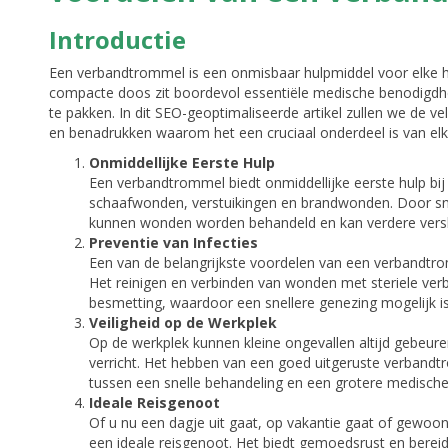
Introductie
Een verbandtrommel is een onmisbaar hulpmiddel voor elke hui
compacte doos zit boordevol essentiële medische benodigdh
te pakken. In dit SEO-geoptimaliseerde artikel zullen we de
en benadrukken waarom het een cruciaal onderdeel is van elk 
Onmiddellijke Eerste Hulp
Een verbandtrommel biedt onmiddellijke eerste hulp bij
schaafwonden, verstuikingen en brandwonden. Door sn
kunnen wonden worden behandeld en kan verdere vers
Preventie van Infecties
Een van de belangrijkste voordelen van een verbandtr
Het reinigen en verbinden van wonden met steriele verb
besmetting, waardoor een snellere genezing mogelijk is
Veiligheid op de Werkplek
Op de werkplek kunnen kleine ongevallen altijd gebeure
verricht. Het hebben van een goed uitgeruste verbandtr
tussen een snelle behandeling en een grotere medische
Ideale Reisgenoot
Of u nu een dagje uit gaat, op vakantie gaat of gewo
een ideale reisgenoot. Het biedt gemoedsrust en berei